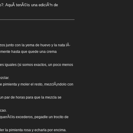
o?. AquÃ­ tenÃ©is una ediciÃ³n de
zos junto con la yema de huevo y la nata lÃ­
temente hasta que quede una crema
rtes iguales (si somos exactos, un poco menos
zclar.
e pimienta y moler el resto, mezclÃ¡ndolo con
 un par de horas para que la mezcla se
acao.
i querÃ©is excederos, pegadle un trocito de
ler la pimienta rosa y echarla por encima.