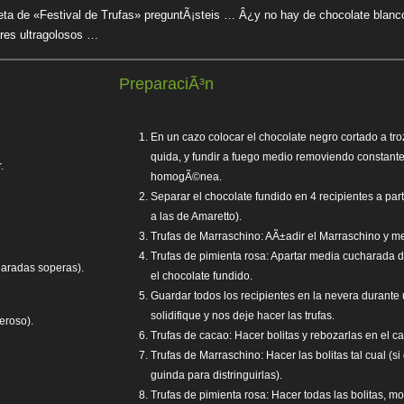
eta de «Festival de Trufas» preguntÃ¡steis … Â¿y no hay de chocolate blanc
ares ultragolosos …
PreparaciÃ³n
En un cazo colocar el chocolate negro cortado a tro
quida, y fundir a fuego medio removiendo constan
.
homogÃ©nea.
Separar el chocolate fundido en 4 recipientes a pa
a las de Amaretto).
Trufas de Marraschino: AÃ±adir el Marraschino y me
Trufas de pimienta rosa: Apartar media cucharada d
haradas soperas).
el chocolate fundido.
Guardar todos los recipientes en la nevera durante
solidifique y nos deje hacer las trufas.
eroso).
Trufas de cacao: Hacer bolitas y rebozarlas en el c
Trufas de Marraschino: Hacer las bolitas tal cual (s
guinda para distringuirlas).
Trufas de pimienta rosa: Hacer todas las bolitas, mo