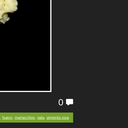
0
,
huevo
,
marraschino
,
nata
,
pimienta rosa