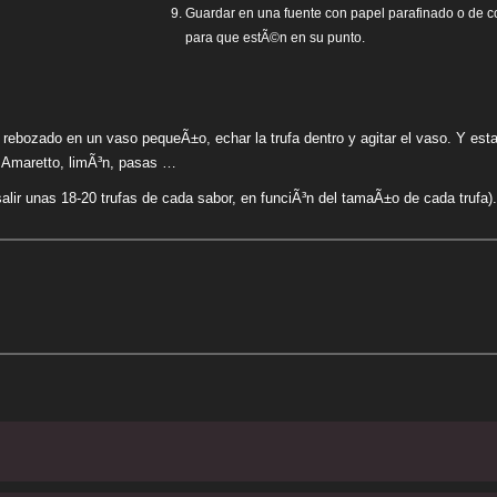
Guardar en una fuente con papel parafinado o de c
para que estÃ©n en su punto.
el rebozado en un vaso pequeÃ±o, echar la trufa dentro y agitar el vaso. Y 
Con Amaretto, limÃ³n, pasas …
alir unas 18-20 trufas de cada sabor, en funciÃ³n del tamaÃ±o de cada trufa).