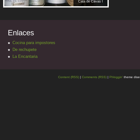
Cata de Cavas I
Enlaces
Cocina para impostores
De rechupete
La Encantaria
Content (RSS)
|
Comments (RSS)
|
Phloggin'
theme dise