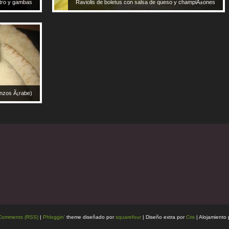
ntro y gambas
Raviolis de boletus con salsa de queso y champiÃ±ones
nzos Ã¡rabe)
Comments (RSS)
|
Phloggin'
theme diseñado por
squarefour
| Diseño extra por
Cris
| Alojamiento