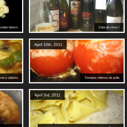
colate blanco
Cata de vinos I
April 10th, 2011
ta y cilantro
Tomates rellenos de pollo
April 3rd, 2011