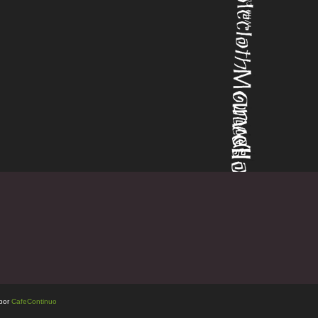
 por
CafeContinuo