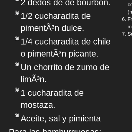
2 dedos de de bourbon.
b
(
1/2 cucharadita de
F
pimentÃ³n dulce.
m
Se
1/4 cucharadita de chile
o pimentÃ³n picante.
Un chorrito de zumo de
limÃ³n.
1 cucharadita de
mostaza.
Aceite, sal y pimienta