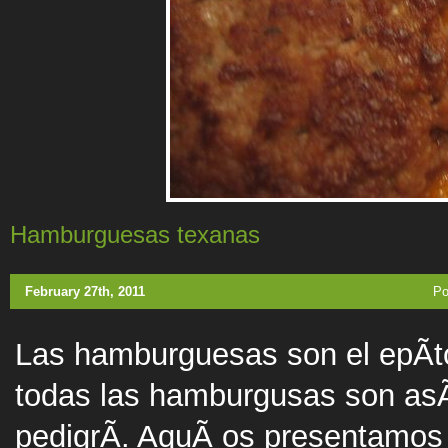
Hamburguesas texanas
February 27th, 2011
Po
Las hamburguesas son el epÃ­t
todas las hamburgusas son asÃ­.
pedigrÃ­. AquÃ­ os presentamos