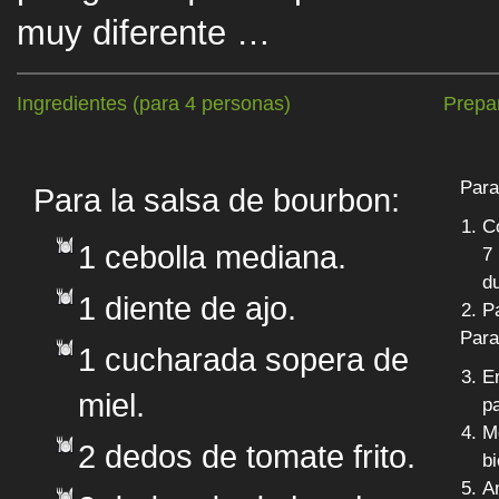
muy diferente …
Ingredientes (para 4 personas)
Prepa
Para
Para la salsa de bourbon:
Co
1 cebolla mediana.
7 
d
1 diente de ajo.
Pa
Para
1 cucharada sopera de
En
miel.
pa
M
2 dedos de tomate frito.
b
A