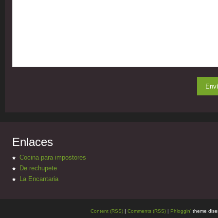
Enlaces
Cocina para impostores
De rechupete
La Encantaria
Content (RSS)
|
Comments (RSS)
|
Phloggin'
theme dise