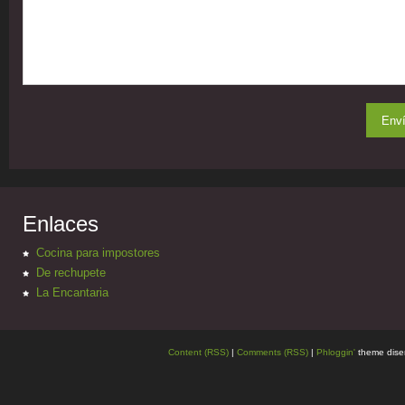
Enlaces
Cocina para impostores
De rechupete
La Encantaria
Content (RSS)
|
Comments (RSS)
|
Phloggin'
theme dise