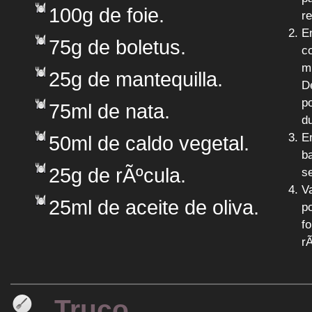
100g de foie.
r
E
75g de boletus.
c
m
25g de mantequilla.
D
p
75ml de nata.
d
En
50ml de caldo vegetal.
b
25g de rÃºcula.
s
V
25ml de aceite de oliva.
p
f
rÃ
Truco