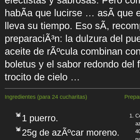
efectistas y sabrosas. Pero co
habÃ­a que lucirse … asÃ­ que 
lleva su tiempo. Eso sÃ­, reco
preparaciÃ³n: la dulzura del pu
aceite de rÃºcula combinan co
boletus y el sabor redondo del 
trocito de cielo …
Ingredientes (para 24 cucharitas)
Prepa
C
1 puerro.
a
25g de azÃºcar moreno.
4
p