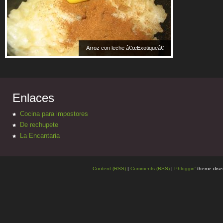
Arroz con leche â€œExotiqueâ€
Enlaces
Cocina para impostores
De rechupete
La Encantaria
Content (RSS)
|
Comments (RSS)
|
Phloggin'
theme dise