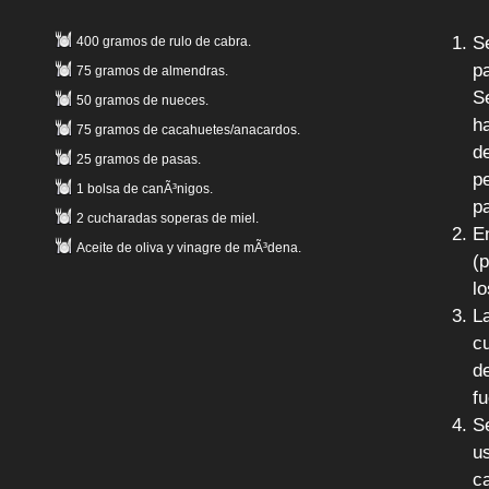
Se
400 gramos de rulo de cabra.
p
75 gramos de almendras.
S
50 gramos de nueces.
h
75 gramos de cacahuetes/anacardos.
d
25 gramos de pasas.
p
1 bolsa de canÃ³nigos.
pa
2 cucharadas soperas de miel.
E
Aceite de oliva y vinagre de mÃ³dena.
(p
l
L
c
d
fu
S
u
c