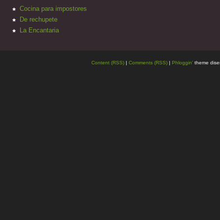
Cocina para impostores
De rechupete
La Encantaria
Content (RSS)
|
Comments (RSS)
|
Phloggin'
theme dise