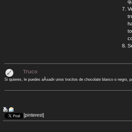
q
V
t
h
t
co
Se
Truco
Si quieres, le puedes aÃ±adir unos trocitos de chocolate blanco o negro, pa
[pinterest]