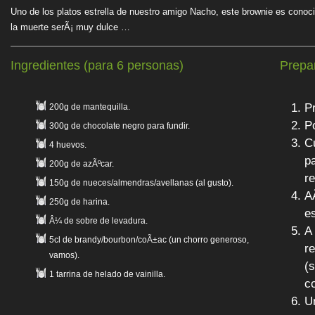
Uno de los platos estrella de nuestro amigo Nacho, este brownie es conoci
la muerte serÃ¡ muy dulce …
Ingredientes (para 6 personas)
Prepa
P
200g de mantequilla.
P
300g de chocolate negro para fundir.
C
4 huevos.
p
200g de azÃºcar.
r
150g de nueces/almendras/avellanas (al gusto).
A
250g de harina.
e
Â¼ de sobre de levadura.
A 
5cl de brandy/bourbon/coÃ±ac (un chorro generoso,
r
vamos).
(
1 tarrina de helado de vainilla.
c
U