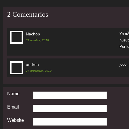
2 Comentarios
Nachop
Yo aÃ
huevo
31 octubre, 2010
Por l
andrea
jodo,
27 diciembre, 2010
Name
Email
Website