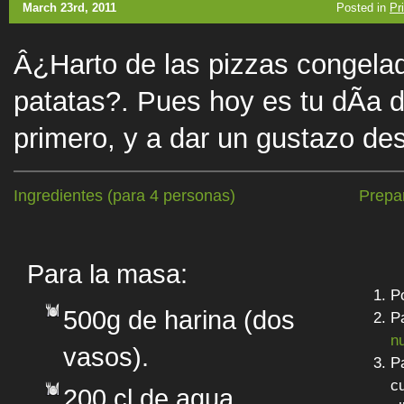
March 23rd, 2011
Posted in
Pr
Â¿Harto de las pizzas congelad
patatas?. Pues hoy es tu dÃ­a d
primero, y a dar un gustazo d
Ingredientes (para 4 personas)
Prepa
Para la masa:
P
500g de harina (dos
P
n
vasos).
Pa
c
200 cl de agua.