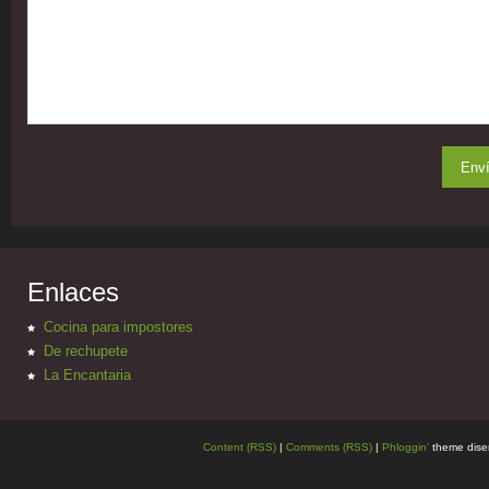
Enlaces
Cocina para impostores
De rechupete
La Encantaria
Content (RSS)
|
Comments (RSS)
|
Phloggin'
theme dise