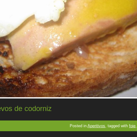
evos de codorniz
Posted in
Aperitivos
, tagged with
foie