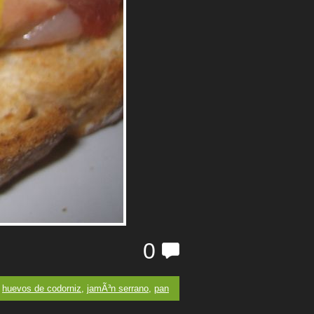
0
,
huevos de codorniz
,
jamÃ³n serrano
,
pan