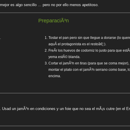
 mejor es algo sencillo … pero no por ello menos apetitoso.
PreparaciÃ³n
.
Tostar el pan pero sin que llegue a dorarse (lo que
aquÃ­ el protagonista es el restoâ€¦ ).
FreÃ­r los huevos de codorniz lo justo para que es
yema estÃ© blanda.
Cortar el jamÃ³n en tiras (para que se coma mejor),
montar el plato con el jamÃ³n serrano como base, l
encima.
tal. Usad un jamÃ³n en condiciones y un foie que no sea el mÃ¡s cutre (en e