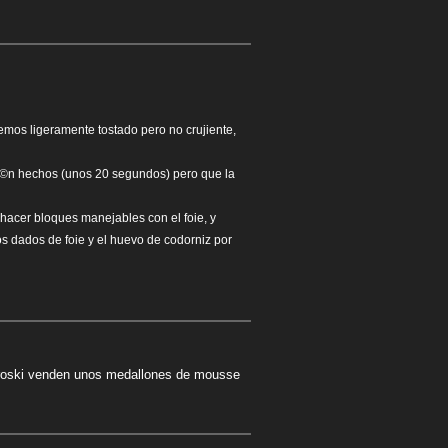
remos ligeramente tostado pero no crujiente,
tÃ©n hechos (unos 20 segundos) pero que la
 hacer bloques manejables con el foie, y
os dados de foie y el huevo de codorniz por
l Eroski venden unos medallones de mousse