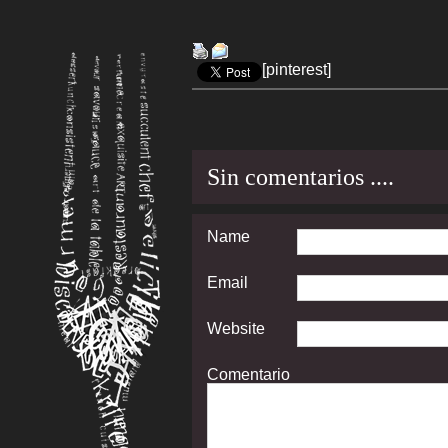
[pinterest]
Sin comentarios ....
Name
Email
Website
Comentario