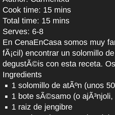
Cook time:
15 mins
Total time:
15 mins
Serves:
6-8
En CenaEnCasa somos muy fans 
fÃ¡cil) encontrar un solomillo 
degustÃ©is con esta receta. Os
Ingredients
1 solomillo de atÃºn (unos 5
1 bote sÃ©samo (o ajÃ³njoli,
1 raiz de jengibre