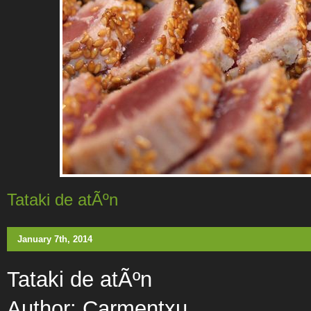
Tataki de atÃºn
January 7th, 2014
Tataki de atÃºn
Author:
Carmentxu