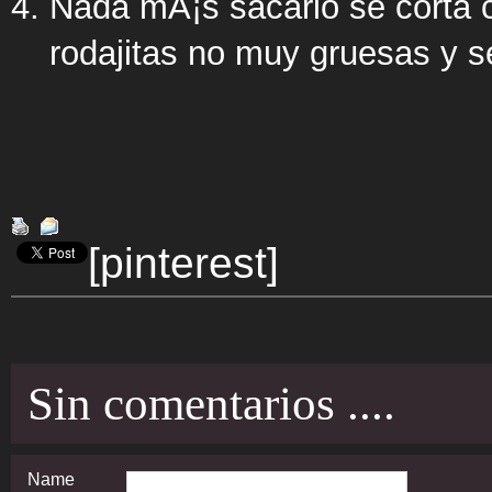
Nada mÃ¡s sacarlo se corta c
rodajitas no muy gruesas y se
[pinterest]
Sin comentarios ....
Name