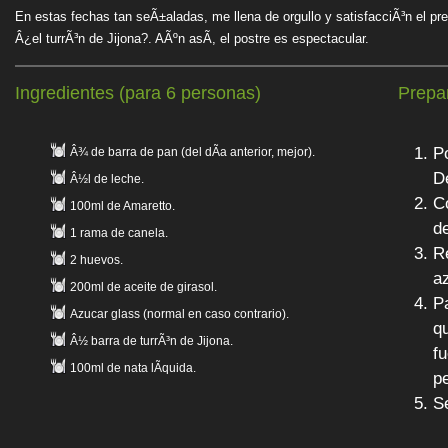
En estas fechas tan seÃ±aladas, me llena de orgullo y satisfacciÃ³n el pr
Â¿el turrÃ³n de Jijona?. AÃºn asÃ­, el postre es espectacular.
Ingredientes (para 6 personas)
Prepa
Po
Â¾ de barra de pan (del dÃ­a anterior, mejor).
De
Â½l de leche.
C
100ml de Amaretto.
d
1 rama de canela.
R
2 huevos.
a
200ml de aceite de girasol.
Pa
Azucar glass (normal en caso contrario).
q
Â½ barra de turrÃ³n de Jijona.
f
100ml de nata lÃ­quida.
p
Se