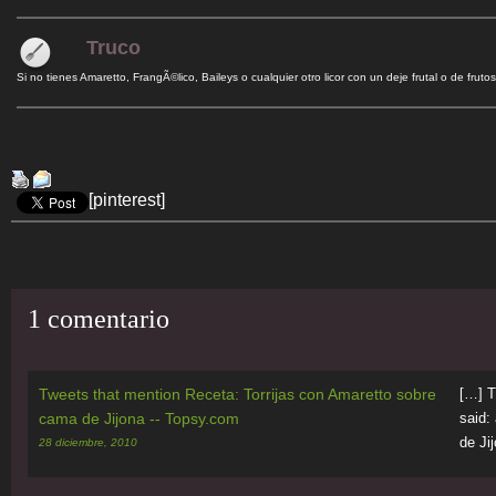
Truco
Si no tienes Amaretto, FrangÃ©lico, Baileys o cualquier otro licor con un deje frutal o de fru
[pinterest]
1 comentario
Tweets that mention Receta: Torrijas con Amaretto sobre
[…] T
cama de Jijona -- Topsy.com
said:
de Ji
28 diciembre, 2010