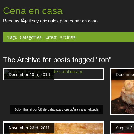
Cena en casa
Recetas fÃ¡ciles y originales para cenar en casa
Tags
Categories
Latest
Archive
The Archive for posts tagged "ron"
December 19th, 2013
December
Solomillos al purÃ© de calabaza y castaÃ±a caramelizada
November 23rd, 2011
August 2