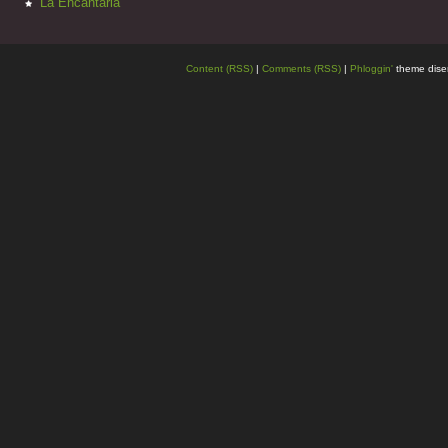
La Encantaria
Content (RSS)
|
Comments (RSS)
|
Phloggin'
theme dise